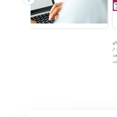
ان
از
ند
ات