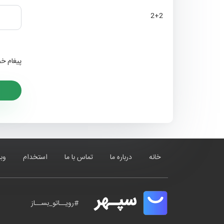
2+2
پيغام 
خانه
درباره ما
تماس با ما
استخدام
وب
#رویــاتو_بســاز